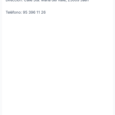
Dirección: Calle Sta. María del Valle, 23009 Jaén
Teléfono: 95 396 11 26