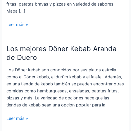
fritas, patatas bravas y pizzas en variedad de sabores.
Mapa […]
Los
Leer más »
mejores
Döner
Kebab
Los mejores Döner Kebab Aranda
Miranda
de Duero
de
Ebro
Los Döner kebab son conocidos por sus platos estrella
como el Döner kebab, el dürüm kebab y el falafel. Además,
en una tienda de kebab también se pueden encontrar otras
comidas como hamburguesas, ensaladas, patatas fritas,
pizzas y más. La variedad de opciones hace que las
tiendas de kebab sean una opción popular para la
Los
Leer más »
mejores