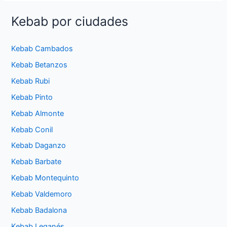
Döner
Kebab
Kebab por ciudades
Aranda
de
Kebab Cambados
Duero
Kebab Betanzos
Kebab Rubi
Kebab Pinto
Kebab Almonte
Kebab Conil
Kebab Daganzo
Kebab Barbate
Kebab Montequinto
Kebab Valdemoro
Kebab Badalona
Kebab Leganés